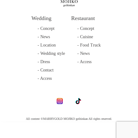
Wedding
Restaurant
- Concept
- Concept
- News
- Cuisine
- Location
- Food Truck
- Wedding style
- News
- Dress
- Access
- Contact
- Access
All content ©MARRYGOLD MOJIKO geihinkan All rights reserved.