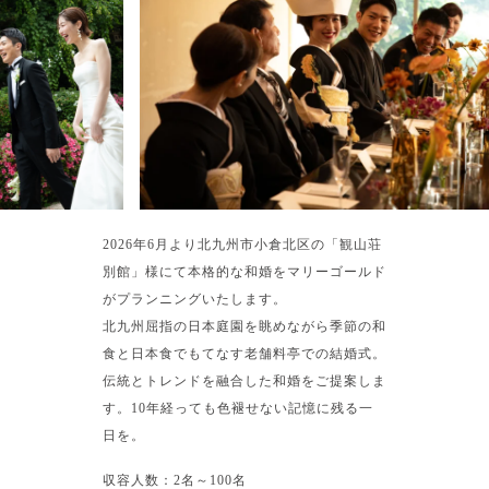
2026年6月より北九州市小倉北区の「観山荘
別館」様にて本格的な和婚をマリーゴールド
がプランニングいたします。
北九州屈指の日本庭園を眺めながら季節の和
食と日本食でもてなす老舗料亭での結婚式。
伝統とトレンドを融合した和婚をご提案しま
す。10年経っても色褪せない記憶に残る一
日を。
収容人数：2名～100名