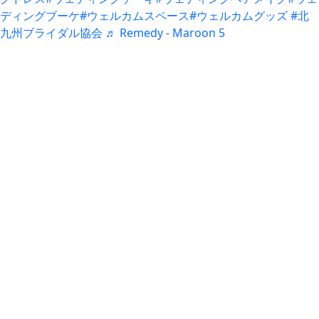
ディングブーケ
#ウェルカムスペース
#ウェルカムグッズ
#北
九州ブライダル協会
♬ Remedy - Maroon 5
Wedding
Restaurant
- Concept
- Concept
- News
- Cuisine
- Location
- Food Truck
- Wedding style
- News