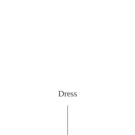
- Dress
- Access
- Contact
- Access
Dress