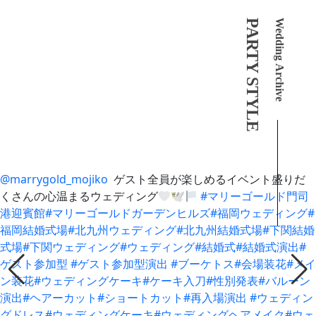
PARTY STYLE
Wedding Archive
@marrygold_mojiko
⁡ ゲスト全員が楽しめるイベント盛りだ
くさんの心温まるウェディング
🕊
#マリーゴールド門司
港迎賓館
#マリーゴールドガーデンヒルズ
#福岡ウェディング
#
福岡結婚式場
#北九州ウェディング
#北九州結婚式場
#下関結婚
式場
#下関ウェディング
#ウェディング
#結婚式
#結婚式演出
#
ゲスト参加型
#ゲスト参加型演出
#ブーケトス
#会場装花
#メイ
ン装花
#ウェディングケーキ
#ケーキ入刀
#性別発表
#バルーン
演出
#ヘアーカット
#ショートカット
#再入場演出
#ウェディン
グドレス
#ウェディングケーキ
#ウェディングヘアメイク
#ウェ