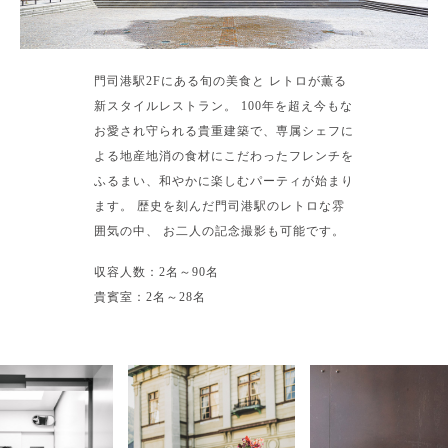
門司港駅2Fにある旬の美食と レトロが薫る
新スタイルレストラン。 100年を超え今もな
お愛され守られる貴重建築で、専属シェフに
よる地産地消の食材にこだわったフレンチを
ふるまい、和やかに楽しむパーティが始まり
ます。 歴史を刻んだ門司港駅のレトロな雰
囲気の中、 お二人の記念撮影も可能です。
収容人数：2名～90名
貴賓室：2名～28名